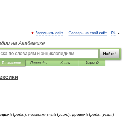
Запомнить сайт
Словарь на свой сайт
RU
едии на Академике
Найти!
Толкования
Переводы
Книги
Игры ⚽
ексики
едший
(
редк
.
),
незапамятный
(
усил
.
),
древний
(
редк
.
,
усил
.
)