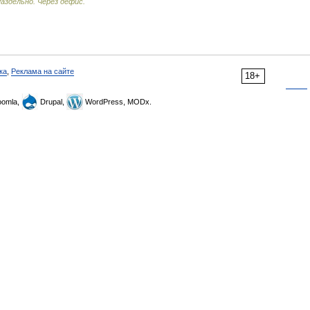
аздельно. Через дефис.
ка
,
Реклама на сайте
18+
omla,
Drupal,
WordPress, MODx.