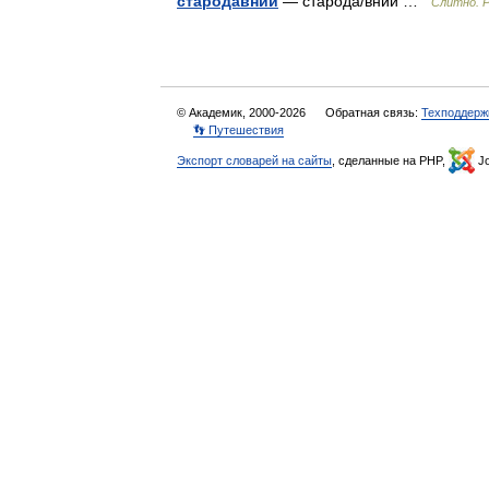
стародавний
— старода/вний …
Слитно. Р
© Академик, 2000-2026
Обратная связь:
Техподдерж
👣 Путешествия
Экспорт словарей на сайты
, сделанные на PHP,
Jo